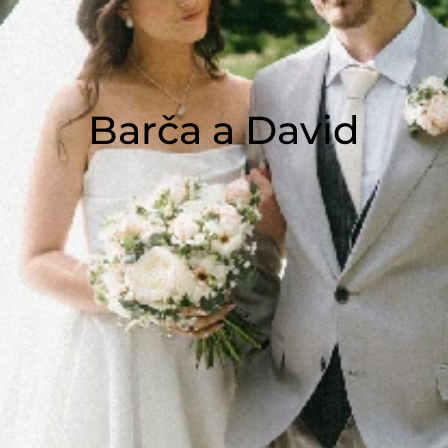
Barča a
David