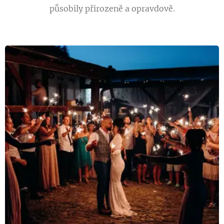
působily přirozeně a opravdově.