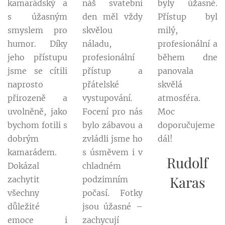
kamarádský a
náš svatební
byly úžasné.
s úžasným
den měl vždy
Přístup byl
smyslem pro
skvělou
milý,
humor. Díky
náladu,
profesionální a
jeho přístupu
profesionální
během dne
jsme se cítili
přístup a
panovala
naprosto
přátelské
skvělá
přirozeně a
vystupování.
atmosféra.
uvolněně, jako
Focení pro nás
Moc
bychom fotili s
bylo zábavou a
doporučujeme
dobrým
zvládli jsme ho
dál!
kamarádem.
s úsměvem i v
Rudolf
Dokázal
chladném
Karas
zachytit
podzimním
všechny
počasí. Fotky
důležité
jsou úžasné –
emoce i
zachycují